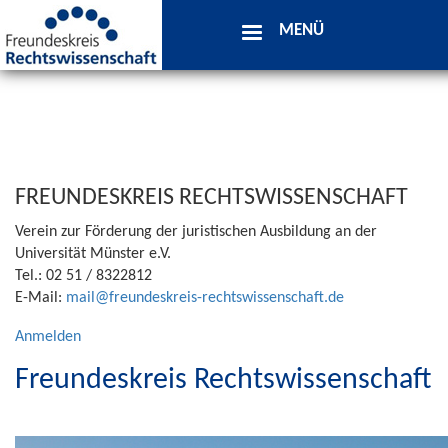
MENÜ
Direkt
Menü
zum
Level
FREUNDESKREIS RECHTSWISSENSCHAFT
Inhalt
1
Verein zur Förderung der juristischen Ausbildung an der
Universität Münster e.V.
Tel.: 02 51 / 8322812
E-Mail:
mail@freundeskreis-rechtswissenschaft.de
User
Anmelden
account
Freundeskreis Rechtswissenschaft
menu